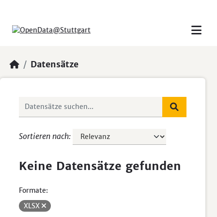
Skip to main content
Datensätze
Sortieren nach
Keine Datensätze gefunden
Formate:
XLSX