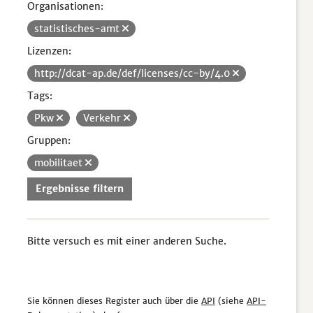
Organisationen:
statistisches-amt
Lizenzen:
http://dcat-ap.de/def/licenses/cc-by/4.0
Tags:
Pkw
Verkehr
Gruppen:
mobilitaet
Ergebnisse filtern
Bitte versuch es mit einer anderen Suche.
Sie können dieses Register auch über die
API
(siehe
API-