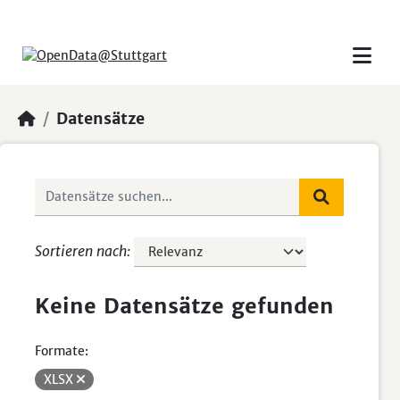
Skip to main content
Datensätze
Sortieren nach
Keine Datensätze gefunden
Formate:
XLSX