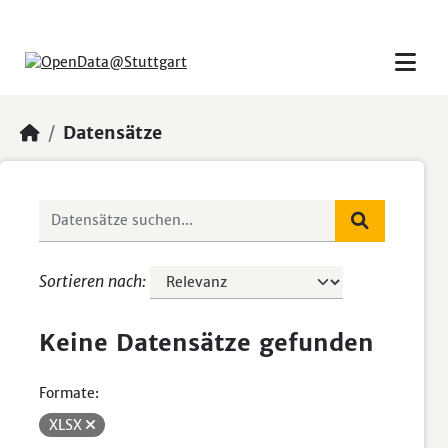
Skip to main content
Datensätze
Sortieren nach
Keine Datensätze gefunden
Formate:
XLSX