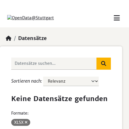
Skip to main content
Datensätze
Sortieren nach
Keine Datensätze gefunden
Formate:
XLSX