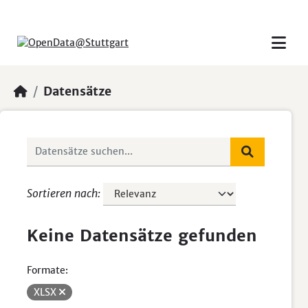
Skip to main content
Datensätze
Sortieren nach
Keine Datensätze gefunden
Formate:
XLSX