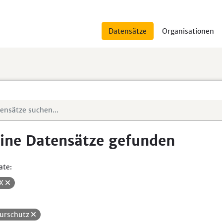
Datensätze
Organisationen
ine Datensätze gefunden
ate:
SX
urschutz