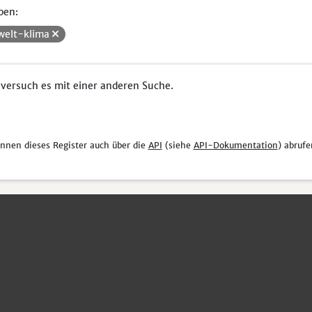
pen:
elt-klima
 versuch es mit einer anderen Suche.
önnen dieses Register auch über die
API
(siehe
API-Dokumentation
) abrufe