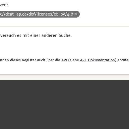
zen:
p://dcat-ap.de/def/licenses/cc-by/4.0
 versuch es mit einer anderen Suche.
önnen dieses Register auch über die
API
(siehe
API-Dokumentation
) abrufe