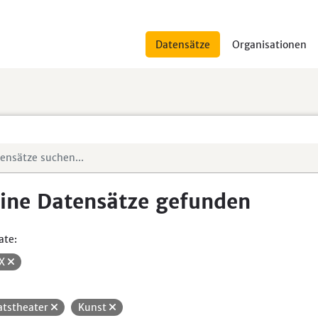
Datensätze
Organisationen
ine Datensätze gefunden
ate:
SX
atstheater
Kunst