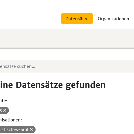
Datensätze
Organisationen
ine Datensätze gefunden
ate:
SX
isationen:
tistisches-amt