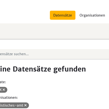
Datensätze
Organisationen
ine Datensätze gefunden
ate:
SX
isationen:
tistisches-amt