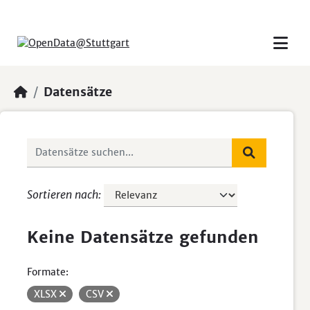
Skip to main content
Datensätze
Sortieren nach
Keine Datensätze gefunden
Formate:
XLSX
CSV