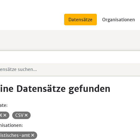
Datensätze
Organisationen
ine Datensätze gefunden
ate:
SX
CSV
isationen:
tistisches-amt