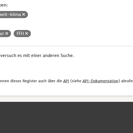
pen:
elt-klima
ur
FFH
 versuch es mit einer anderen Suche.
önnen dieses Register auch über die
API
(siehe
API-Dokumentation
) abrufe