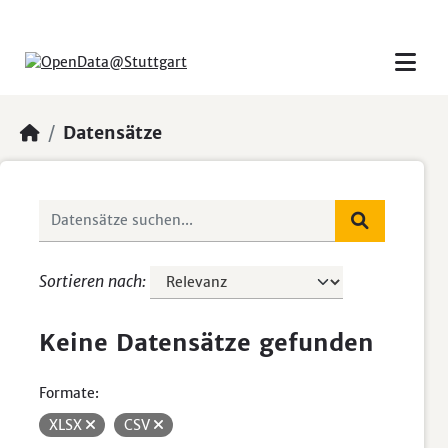
Skip to main content
Datensätze
Sortieren nach
Keine Datensätze gefunden
Formate:
XLSX
CSV