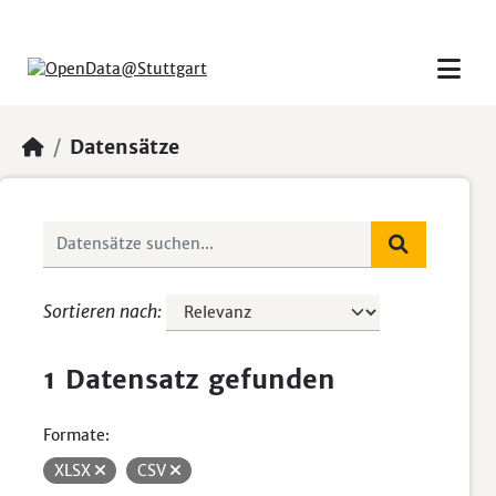
Skip to main content
Datensätze
Sortieren nach
1 Datensatz gefunden
Formate:
XLSX
CSV