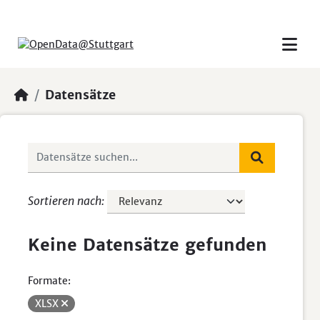
Skip to main content
Datensätze
Sortieren nach
Keine Datensätze gefunden
Formate:
XLSX