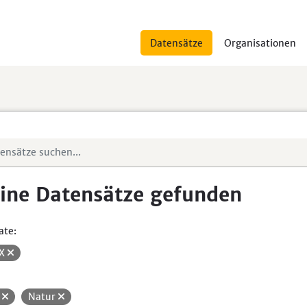
Datensätze
Organisationen
ine Datensätze gefunden
ate:
SX
H
Natur