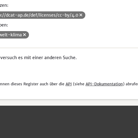
zen:
p://dcat-ap.de/def/licenses/cc-by/4.0
pen:
elt-klima
 versuch es mit einer anderen Suche.
önnen dieses Register auch über die
API
(siehe
API-Dokumentation
) abrufe