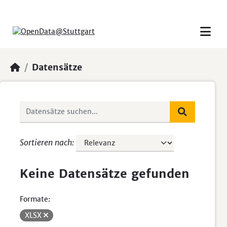
Skip to main content
Datensätze
Sortieren nach
Keine Datensätze gefunden
Formate:
XLSX