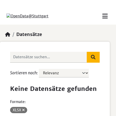
Skip to main content
Datensätze
Sortieren nach
Keine Datensätze gefunden
Formate:
XLSX