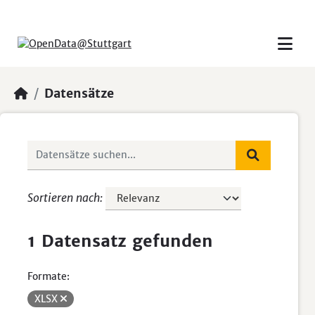
Skip to main content
Datensätze
Sortieren nach
1 Datensatz gefunden
Formate:
XLSX