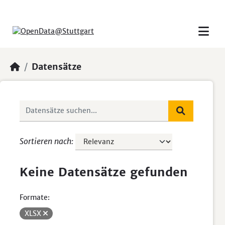
Skip to main content
Datensätze
Sortieren nach
Keine Datensätze gefunden
Formate:
XLSX