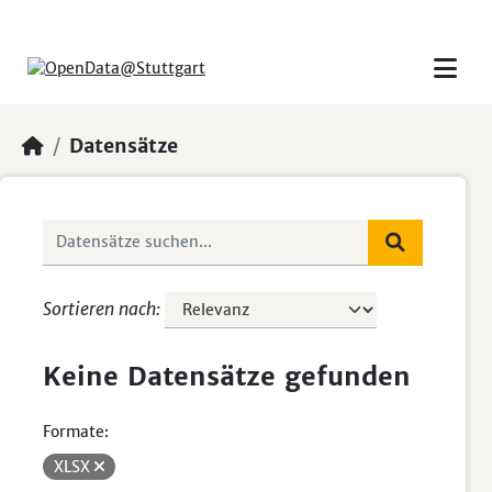
Skip to main content
Datensätze
Sortieren nach
Keine Datensätze gefunden
Formate:
XLSX