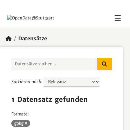
Skip to main content
Datensätze
Sortieren nach
1 Datensatz gefunden
Formate:
gpkg