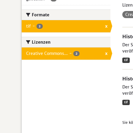
Lizen
Cre
Formate
tif
-
x
2
Hist
Lizenzen
Der S
veröf
Creative Commons...
-
x
2
tif
Hist
Der S
veröf
tif
Sie k