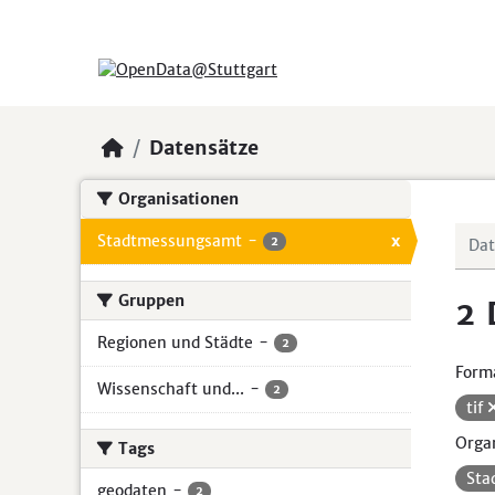
Skip to main content
Datensätze
Organisationen
Stadtmessungsamt
-
x
2
Gruppen
2 
Regionen und Städte
-
2
Form
Wissenschaft und...
-
2
tif
Organ
Tags
Sta
geodaten
-
2