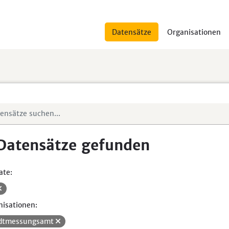
Datensätze
Organisationen
Datensätze gefunden
ate:
isationen:
dtmessungsamt