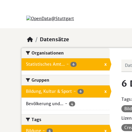
Skip to main content
Datensätze
Organisationen
Statistisches Amt...
-
x
6
Gruppen
6 
Bildung, Kultur & Sport
-
x
6
Tags:
Bevölkerung und...
-
4
Bil
Lizen
Tags
Cre
Bildung
-
x
6