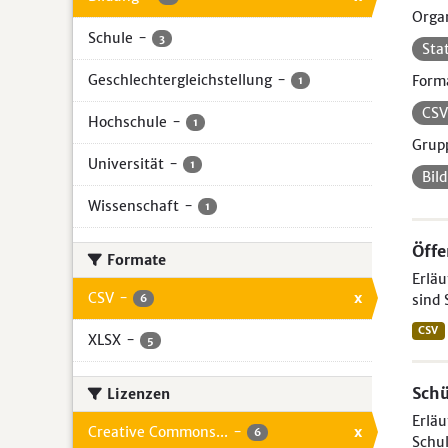
Organ
Schule
-
3
Sta
Geschlechtergleichstellung
-
Form
1
CS
Hochschule
-
1
Grup
Universität
-
1
Bil
Wissenschaft
-
1
Öffe
Formate
Erläu
CSV
-
x
sind 
6
CSV
XLSX
-
5
Schü
Lizenzen
Erläu
Creative Commons...
-
x
6
Schul