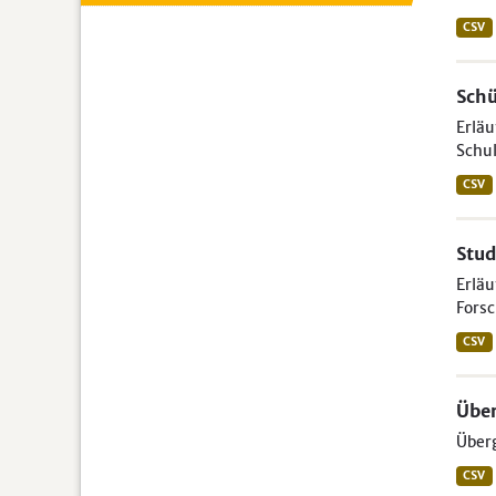
CSV
Schü
Erläu
Schul
CSV
Stud
Erlä
Forsc
CSV
Über
Über
CSV