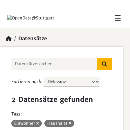
Skip to main content
Datensätze
Sortieren nach
2 Datensätze gefunden
Tags:
Einwohner
Haushalte