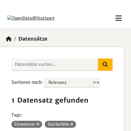
Skip to main content
Datensätze
Sortieren nach
1 Datensatz gefunden
Tags:
Einwohner
Sterbefälle