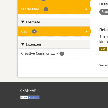
Organ
Sterbefälle
-
x
1
Sta
Formate
Rela
CSV
-
x
1
Theme
Einhe
Lizenzen
CSV
Creative Commons...
-
1
Sie k
CKAN-API