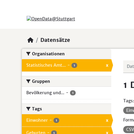
Skip to main content
Datensätze
Organisationen
Statistisches Amt...
-
x
1
Gruppen
1 
Bevölkerung und...
-
1
Tags:
Tags
Ein
Form
Einwohner
-
x
1
CS
Geburten
-
x
1