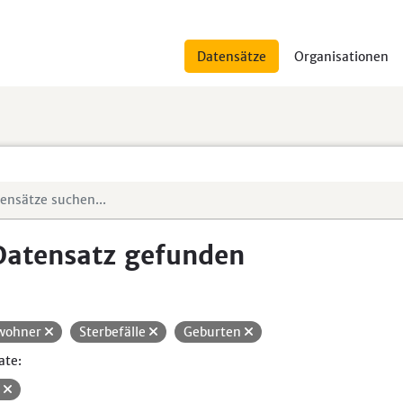
Datensätze
Organisationen
Datensatz gefunden
wohner
Sterbefälle
Geburten
ate:
V