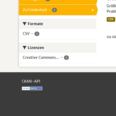
Größt
Zufriedenheit
-
x
1
Probl
CSV
Formate
CSV
-
1
Sie k
Lizenzen
Creative Commons...
-
1
CKAN-API