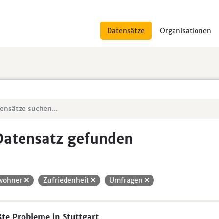
Datensätze
Organisationen
Datensatz gefunden
wohner
Zufriedenheit
Umfragen
te Probleme in Stuttgart