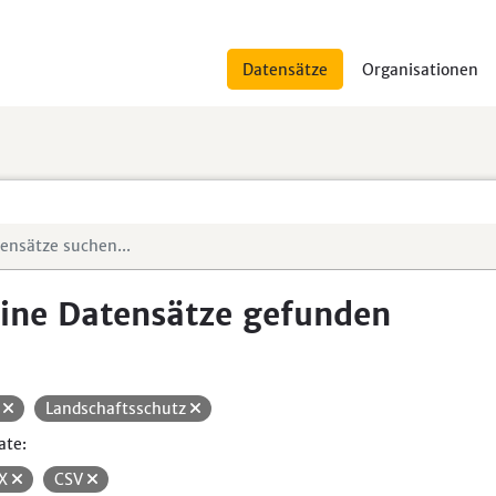
Datensätze
Organisationen
ine Datensätze gefunden
H
Landschaftsschutz
ate:
SX
CSV