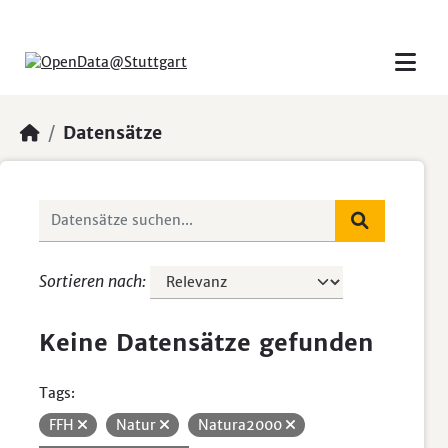
Skip to main content
Datensätze
Sortieren nach
Keine Datensätze gefunden
Tags:
FFH
Natur
Natura2000