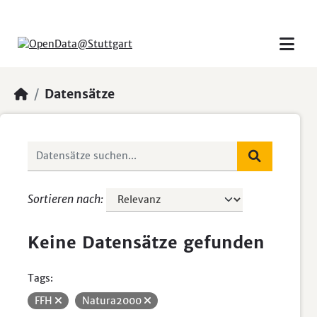
Skip to main content
Datensätze
Sortieren nach
Keine Datensätze gefunden
Tags:
FFH
Natura2000