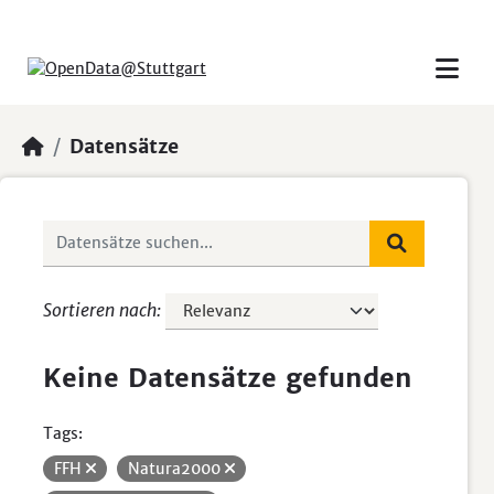
Skip to main content
Datensätze
Sortieren nach
Keine Datensätze gefunden
Tags:
FFH
Natura2000