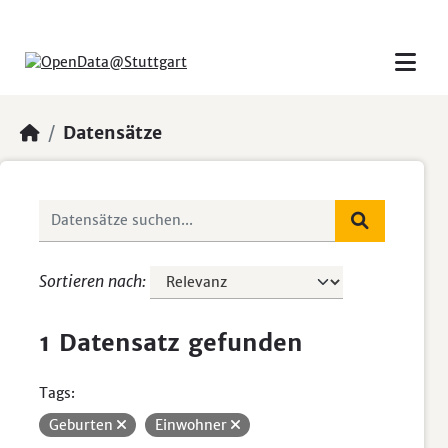
Skip to main content
Datensätze
Sortieren nach
1 Datensatz gefunden
Tags:
Geburten
Einwohner