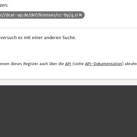
zen:
p://dcat-ap.de/def/licenses/cc-by/4.0
 versuch es mit einer anderen Suche.
önnen dieses Register auch über die
API
(siehe
API-Dokumentation
) abrufe