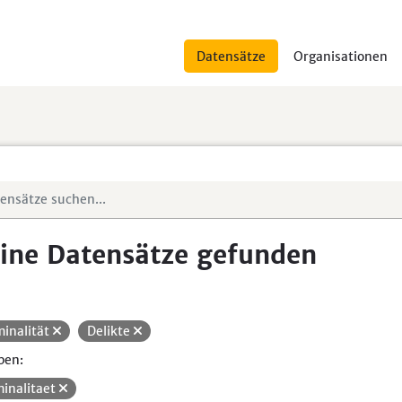
Datensätze
Organisationen
ine Datensätze gefunden
minalität
Delikte
pen:
minalitaet