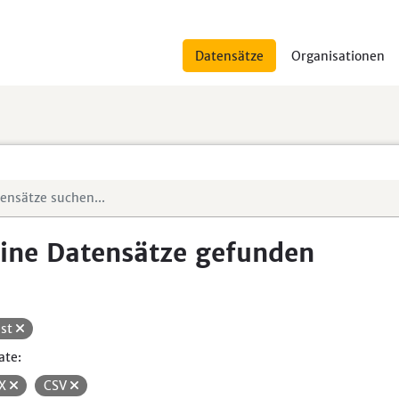
Datensätze
Organisationen
ine Datensätze gefunden
st
ate:
SX
CSV