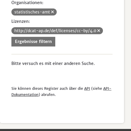
Organisationen:
statistisches-amt
Lizenzen:
http://dcat-ap.de/def/licenses/cc-by/4.0
Ergebnisse filtern
Bitte versuch es mit einer anderen Suche.
Sie können dieses Register auch über die
API
(siehe
API-
Dokumentation
) abrufen.