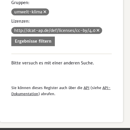
Gruppen:
umwelt-klima
Lizenzen:
http://dcat-ap.de/def/licenses/cc-by/4.0
Ergebnisse filtern
Bitte versuch es mit einer anderen Suche.
Sie können dieses Register auch über die
API
(siehe
API-
Dokumentation
) abrufen.