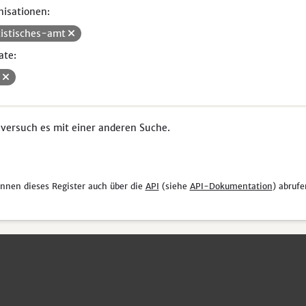
isationen:
tistisches-amt
ate:
V
 versuch es mit einer anderen Suche.
önnen dieses Register auch über die
API
(siehe
API-Dokumentation
) abrufe