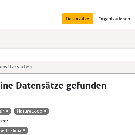
Datensätze
Organisationen
ine Datensätze gefunden
ur
Natura2000
pen:
elt-klima