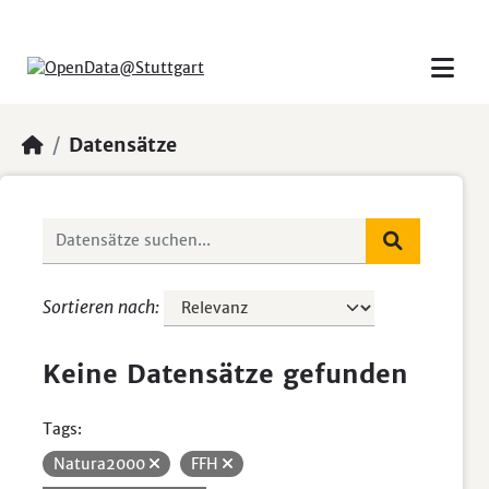
Skip to main content
Datensätze
Sortieren nach
Keine Datensätze gefunden
Tags:
Natura2000
FFH