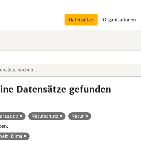
Datensätze
Organisationen
ine Datensätze gefunden
ura2000
Naturschutz
Natur
pen:
elt-klima