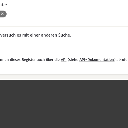
ate:
V
 versuch es mit einer anderen Suche.
önnen dieses Register auch über die
API
(siehe
API-Dokumentation
) abrufe