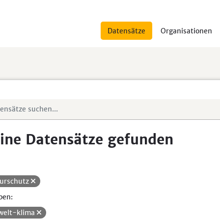
Datensätze
Organisationen
ine Datensätze gefunden
urschutz
pen:
elt-klima