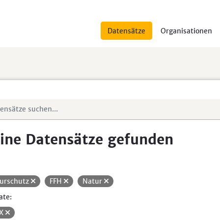
Datensätze
Organisationen
ine Datensätze gefunden
urschutz
FFH
Natur
ate:
SX