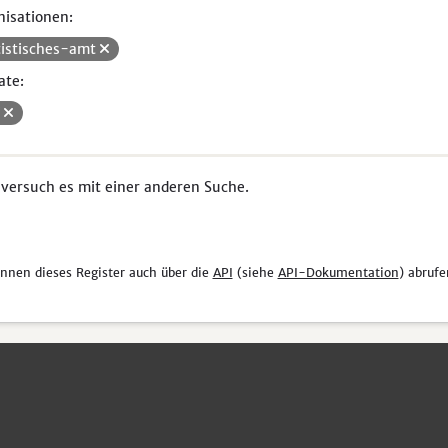
isationen:
tistisches-amt
ate:
V
 versuch es mit einer anderen Suche.
önnen dieses Register auch über die
API
(siehe
API-Dokumentation
) abrufe