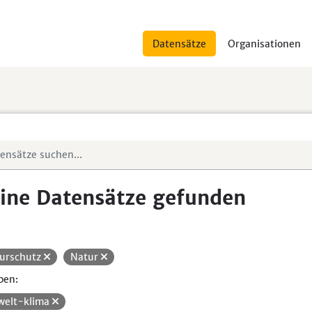
Datensätze
Organisationen
ine Datensätze gefunden
urschutz
Natur
pen:
elt-klima