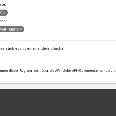
ate:
SX
pen:
elt-klima
 versuch es mit einer anderen Suche.
önnen dieses Register auch über die
API
(siehe
API-Dokumentation
) abrufe