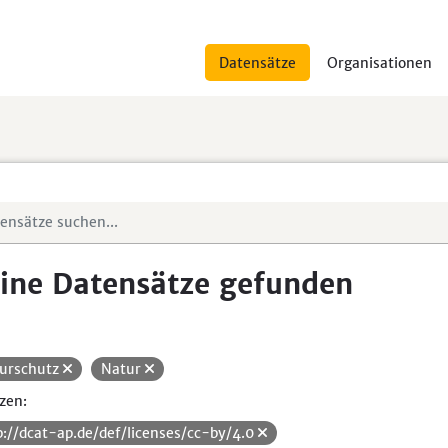
Datensätze
Organisationen
ine Datensätze gefunden
urschutz
Natur
zen:
p://dcat-ap.de/def/licenses/cc-by/4.0