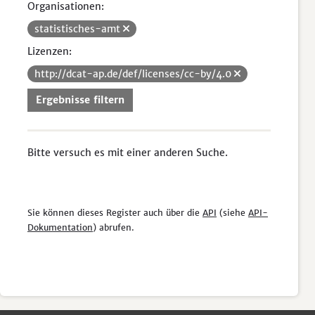
Organisationen:
statistisches-amt
Lizenzen:
http://dcat-ap.de/def/licenses/cc-by/4.0
Ergebnisse filtern
Bitte versuch es mit einer anderen Suche.
Sie können dieses Register auch über die
API
(siehe
API-
Dokumentation
) abrufen.