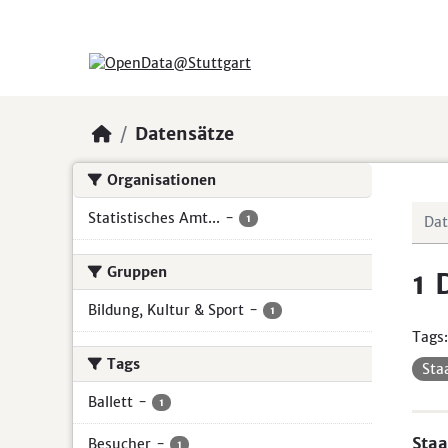
Skip to main content
Datensätze
Organisationen
Statistisches Amt...
-
1
Gruppen
1 
Bildung, Kultur & Sport
-
1
Tags:
Tags
Sta
Ballett
-
1
Staa
Besucher
-
1