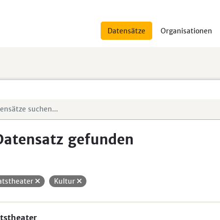
Datensätze
Organisationen
Datensatz gefunden
atstheater
Kultur
tstheater