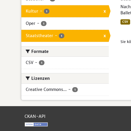
Nach
Kultur
-
x
1
Balle
CSV
Oper
-
1
Staatstheater
-
x
1
Sie k
Formate
CSV
-
1
Lizenzen
Creative Commons...
-
1
CKAN-API