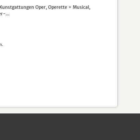
unstgattungen Oper, Operette + Musical,
r-...
n.