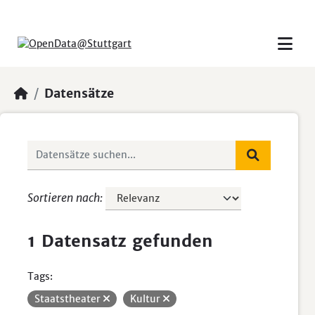
Skip to main content
Datensätze
Sortieren nach
1 Datensatz gefunden
Tags:
Staatstheater
Kultur