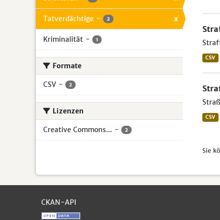
Tatverdächtige
-
x
2
Stra
Kriminalität
-
1
Straf
CSV
Formate
CSV
-
2
Stra
Straß
Lizenzen
CSV
Creative Commons...
-
2
Sie k
CKAN-API