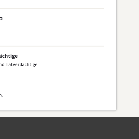
22
ächtige
und Tatverdächtige
n.