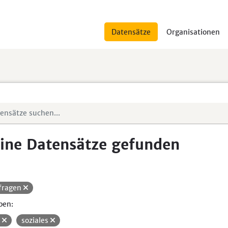
Datensätze
Organisationen
ine Datensätze gefunden
fragen
pen:
i
soziales