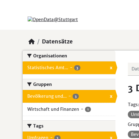
Skip to main content
Datensätze
Organisationen
Statistisches Amt...
-
x
3
Gruppen
3 
Bevölkerung und...
-
x
3
Tags:
Wirtschaft und Finanzen
-
1
Um
Grup
Tags
Bev
Umfragen
-
x
3