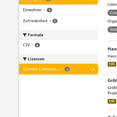
Lizen
Einwohner
-
2
Cre
Zufriedenheit
-
Organ
1
Sta
Formate
CSV
-
3
Hau
Haus
Lizenzen
CSV
Creative Commons...
-
x
3
Größ
Größt
Probl
CSV